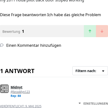
my 2011 hoda pilot back door stoped working
Diese Frage beantworten
Ich habe das gleiche Problem
1
Bewertung
Einen Kommentar hinzufügen
1 ANTWORT
Filtern nach:
Midnyt
@brooklyn123
Rep: 88
EINSTELLUNGEN
VERÖFFENTLICHT:
9. MAI 2025