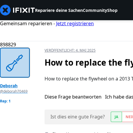
Repariere deine Sachen
Community
Shop
Gemeinsam reparieren -
Jetzt registrieren
898829
VERÖFFENTLICHT:
4. MAI 2025
How to replace the fl
How to replace the flywheel on a 2013 T
Deborah
@deborah70469
Diese Frage beantworten
Ich habe da
Rep: 1
Ist dies eine gute Frage?
JA
NEI