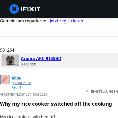
Gemeinsam reparieren -
Jetzt registrieren
901264
Aroma ARC-914SBD
6 Fragen
Abou
@abou35936
Rep: 1
EINSTELLUNGEN
VERÖFFENTLICHT:
24. MAI 2025
Why my rice cooker switched off the cooking
My rice cooker switched off