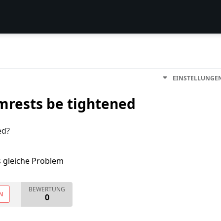
EINSTELLUNGE
rmrests be tightened
ed?
s gleiche Problem
BEWERTUNG
N
0