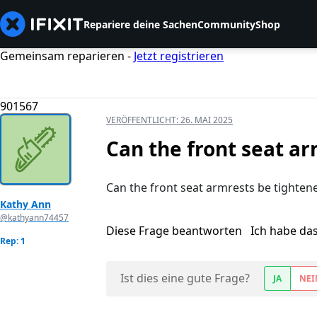
Repariere deine Sachen
Community
Shop
Gemeinsam reparieren -
Jetzt registrieren
901567
VERÖFFENTLICHT:
26. MAI 2025
Can the front seat a
Can the front seat armrests be tighten
Kathy Ann
@kathyann74457
Diese Frage beantworten
Ich habe da
Rep: 1
Ist dies eine gute Frage?
JA
NEI