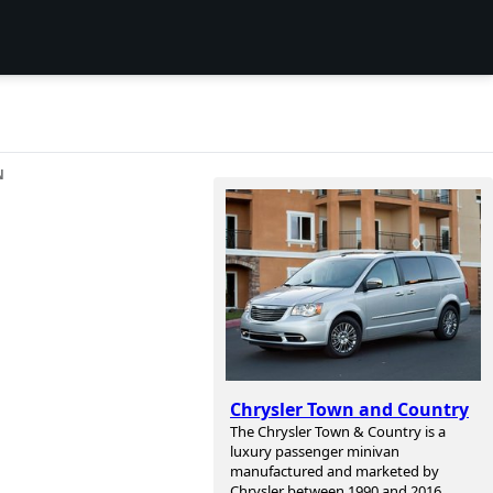
N
Chrysler Town and Country
The Chrysler Town & Country is a
luxury passenger minivan
manufactured and marketed by
Chrysler between 1990 and 2016.