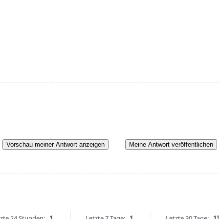
Vorschau meiner Antwort anzeigen
Meine Antwort veröffentlichen
zte 24 Stunden:
1
Letzte 7 Tage:
1
Letzte 30 Tage:
1