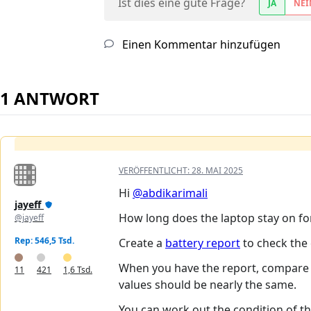
Ist dies eine gute Frage?
JA
NEI
Einen Kommentar hinzufügen
1 ANTWORT
VERÖFFENTLICHT:
28. MAI 2025
Hi
@abdikarimali
jayeff
How long does the laptop stay on fo
@jayeff
Rep: 546,5 Tsd.
Create a
battery report
to check the 
When you have the report, compare
11
421
1,6 Tsd.
values should be nearly the same.
You can work out the condition of t