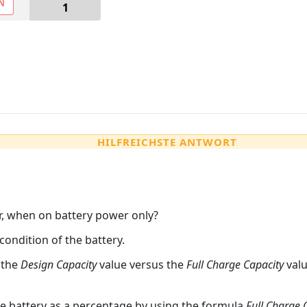
N
1
HILFREICHSTE ANTWORT
r, when on battery power only?
condition of the battery.
 the
Design Capacity
value versus the
Full Charge Capacity
valu
he battery as a percentage by using the formula
Full Charge 