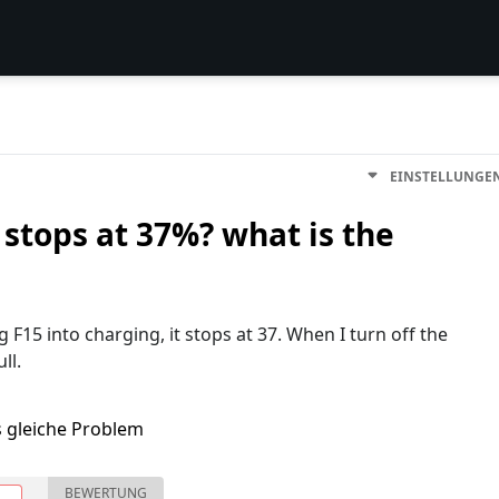
EINSTELLUNGE
stops at 37%? what is the
15 into charging, it stops at 37. When I turn off the
ll.
s gleiche Problem
BEWERTUNG