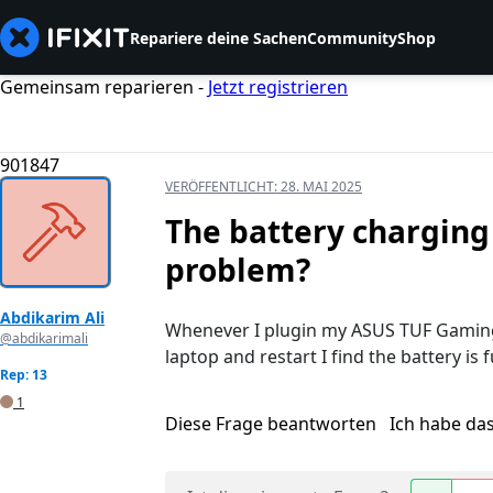
Repariere deine Sachen
Community
Shop
Gemeinsam reparieren -
Jetzt registrieren
901847
VERÖFFENTLICHT:
28. MAI 2025
The battery charging 
problem?
Abdikarim Ali
Whenever I plugin my ASUS TUF Gaming F
@abdikarimali
laptop and restart I find the battery is fu
Rep: 13
1
Diese Frage beantworten
Ich habe da