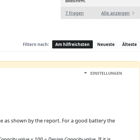
Bildschirm.
7 Fragen
Alle anzeigen
Filtern nach:
Am hilfreichsten
Neueste
Älteste
EINSTELLUNGEN
e as shown by the report. For a good battery the
Capacity value x 100 ÷ Design Capacity value.
If it is