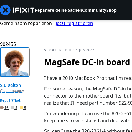
Repariere deine Sachen
Community
Shop
Gemeinsam reparieren -
Jetzt registrieren
902455
VERÖFFENTLICHT:
3. JUN 2025
MagSafe DC-in board 
I have a 2010 MacBook Pro that I'm re
S.I. Dalton
For some reason, the MagSafe DC-in bo
@uptempoguy
connector to the motherboard fits, but 
Rep: 1,7 Tsd.
realize that I'll need part number 922-
16
5
5
I'm wondering if I can use the 820-2361
keep one screw installed and deal with i
So, can I use the 820-2361-A without fe