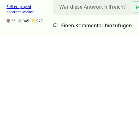
War diese Antwort hilfreich?
Self employed
J
contract worker
35
345
977
Einen Kommentar hinzufügen