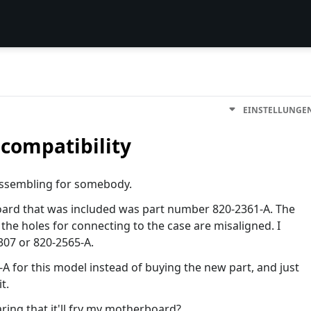
EINSTELLUNGE
compatibility
assembling for somebody.
ard that was included was part number 820-2361-A. The
the holes for connecting to the case are misaligned. I
9307 or 820-2565-A.
-A for this model instead of buying the new part, and just
t.
aring that it'll fry my motherboard?