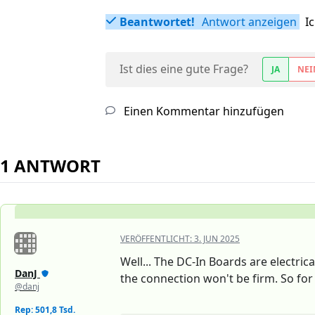
Beantwortet!
Antwort anzeigen
I
Ist dies eine gute Frage?
JA
NEI
Einen Kommentar hinzufügen
1 ANTWORT
VERÖFFENTLICHT:
3. JUN 2025
Well... The DC-In Boards are electric
DanJ
the connection won't be firm. So for 
@danj
Rep: 501,8 Tsd.