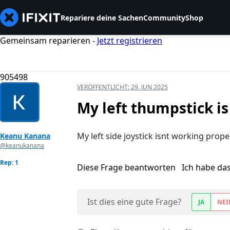
Repariere deine Sachen
Community
Shop
Gemeinsam reparieren -
Jetzt registrieren
905498
VERÖFFENTLICHT:
29. JUN 2025
My left thumpstick is 
My left side joystick isnt working properly
Keanu Kanana
@keanukanana
Rep: 1
Diese Frage beantworten
Ich habe da
Ist dies eine gute Frage?
JA
NEI