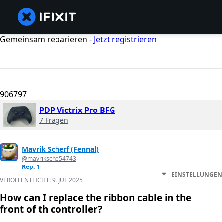
Gemeinsam reparieren -
Jetzt registrieren
906797
PDP Victrix Pro BFG
7 Fragen
Mavrik Scherf (Fennal)
@mavriksche54743
Rep: 1
EINSTELLUNGEN
VERÖFFENTLICHT:
9. JUL 2025
How can I replace the ribbon cable in the
front of th controller?