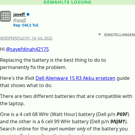
GEWÄHLTE LÖSUNG
jayeff
@jayeff
Rep: 546,5 Tsd.
EINSTELLUNGEN
VERÖFFENTLICHT:
14. JUL 2025
Hi
@sayefdinah42175
Replacing the battery is the best thing to do to
permanently fix the problem.
Here's the ifixit
Dell Alienware 15 R3 Akku ersetzen
guide
that shows what to do.
There are two different batteries that are compatible with
the laptop.
One is a 4 cell 68 WHr (Watt Hour) battery (Dell p/n
P69F
)
and the other is a 6 cell 99 WHr battery (Dell p/n
9NJM1
).
Search online for the
part number only
of the battery you