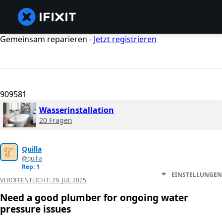
Gemeinsam reparieren -
Jetzt registrieren
909581
Wasserinstallation
20 Fragen
Quilla
@quilla
Rep: 1
EINSTELLUNGEN
VERÖFFENTLICHT:
29. JUL 2025
Need a good plumber for ongoing water
pressure issues