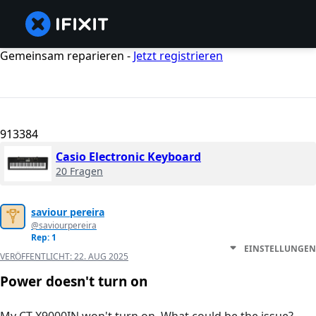
Gemeinsam reparieren -
Jetzt registrieren
913384
Casio Electronic Keyboard
20 Fragen
saviour pereira
@saviourpereira
Rep: 1
EINSTELLUNGEN
VERÖFFENTLICHT:
22. AUG 2025
Power doesn't turn on