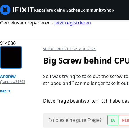
Repariere deine Sachen
Community
Shop
Gemeinsam reparieren -
Jetzt registrieren
914086
VERÖFFENTLICHT:
26. AUG 2025
Big Screw behind CP
So I was trying to take out the screw to
Andrew
@andrew34263
stripped and I can no longer take it ou
Rep: 1
Diese Frage beantworten
Ich habe da
Ist dies eine gute Frage?
JA
NEI