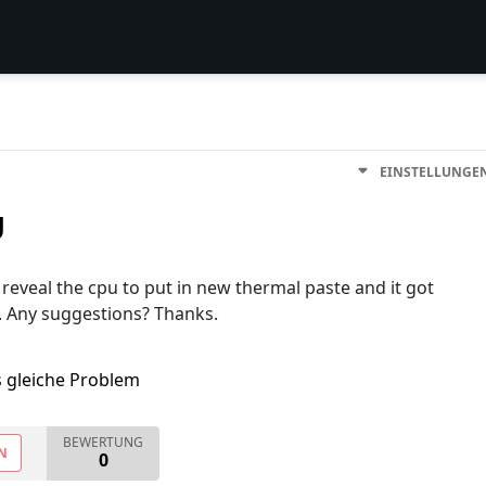
EINSTELLUNGE
U
 reveal the cpu to put in new thermal paste and it got
t. Any suggestions? Thanks.
s gleiche Problem
BEWERTUNG
N
0