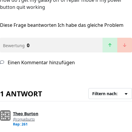
How do I get my galaxy off of repair mode if my power
button quit working
Diese Frage beantworten
Ich habe das gleiche Problem
0
Bewertung
Einen Kommentar hinzufügen
1 ANTWORT
Filtern nach:
Theo Burton
@rogueburto
Rep: 261