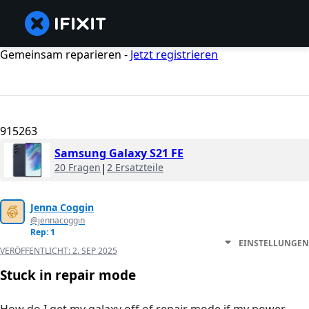
Gemeinsam reparieren -
Jetzt registrieren
915263
Samsung Galaxy S21 FE
20 Fragen
|
2 Ersatzteile
Jenna Coggin
@jennacoggin
Rep: 1
EINSTELLUNGEN
VERÖFFENTLICHT:
2. SEP 2025
Stuck in repair mode