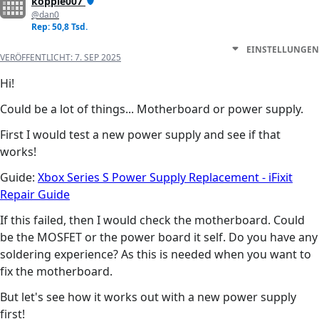
koppie007
@dan0
Rep: 50,8 Tsd.
EINSTELLUNGEN
VERÖFFENTLICHT:
7. SEP 2025
Hi!
Could be a lot of things... Motherboard or power supply.
First I would test a new power supply and see if that
works!
Guide:
Xbox Series S Power Supply Replacement - iFixit
Repair Guide
If this failed, then I would check the motherboard. Could
be the MOSFET or the power board it self. Do you have any
soldering experience? As this is needed when you want to
fix the motherboard.
But let's see how it works out with a new power supply
first!