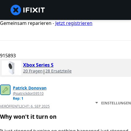
Gemeinsam reparieren -
Jetzt registrieren
915893
Xbox Series S
20 Fragen
|
28 Ersatzteile
Patrick Donovan
@patrickdon59510
Rep: 1
EINSTELLUNGEN
VERÖFFENTLICHT:
6. SEP 2025
Why won't it turn on