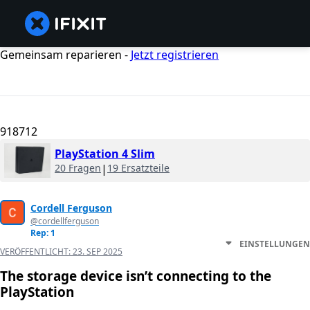
Gemeinsam reparieren -
Jetzt registrieren
918712
PlayStation 4 Slim
20 Fragen
|
19 Ersatzteile
Cordell Ferguson
@cordellferguson
Rep: 1
EINSTELLUNGEN
VERÖFFENTLICHT:
23. SEP 2025
The storage device isn’t connecting to the
PlayStation