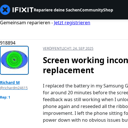
Repariere deine Sachen
Community
Shop
Gemeinsam reparieren -
Jetzt registrieren
918894
VERÖFFENTLICHT:
24. SEP 2025
Screen working incons
replacement
Richard M
I replaced the battery in my Samsung Ga
@richardm24615
for around 20 minutes before the screen
Rep: 1
feedback was still working when I unloc
phone again and reseeded all the ribbo
improvement. I left the phone sitting f
power down with no obvious issues but