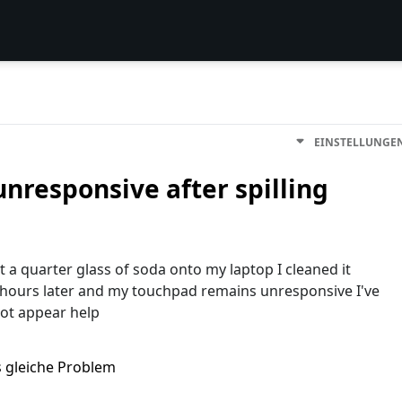
EINSTELLUNGE
nresponsive after spilling
t a quarter glass of soda onto my laptop I cleaned it
al hours later and my touchpad remains unresponsive I've
not appear help
s gleiche Problem