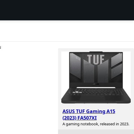
N
ASUS TUF Gaming A15
(2023) FA507XI
A gaming notebook, released in 2023.