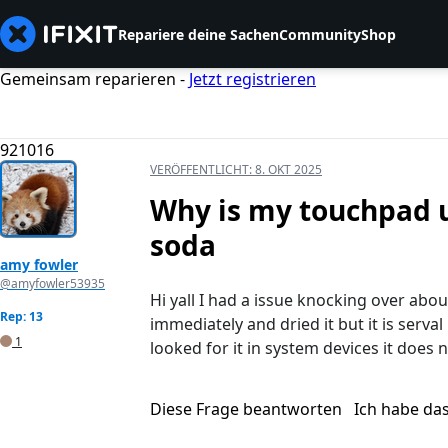
Repariere deine Sachen
Community
Shop
Gemeinsam reparieren -
Jetzt registrieren
921016
VERÖFFENTLICHT:
8. OKT 2025
Why is my touchpad u
soda
amy fowler
@amyfowler53935
Hi yall I had a issue knocking over abou
Rep: 13
immediately and dried it but it is serv
1
looked for it in system devices it does 
Diese Frage beantworten
Ich habe da