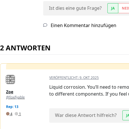
Ist dies eine gute Frage?
JA
NEI
Einen Kommentar hinzufügen
2 ANTWORTEN
VERÖFFENTLICHT:
9. OKT 2025
Liquid corrosion. You’ll need to rem
Zoe
to different components. If you feel
@foxifyable
Rep: 13
4
1
War diese Antwort hilfreich?
J