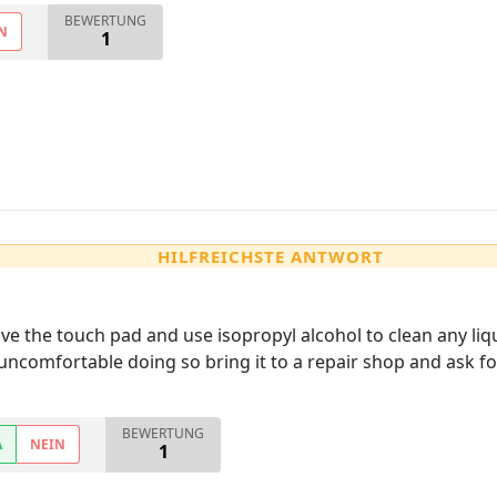
BEWERTUNG
N
1
HILFREICHSTE ANTWORT
ove the touch pad and use isopropyl alcohol to clean any liq
 uncomfortable doing so bring it to a repair shop and ask 
BEWERTUNG
A
NEIN
1