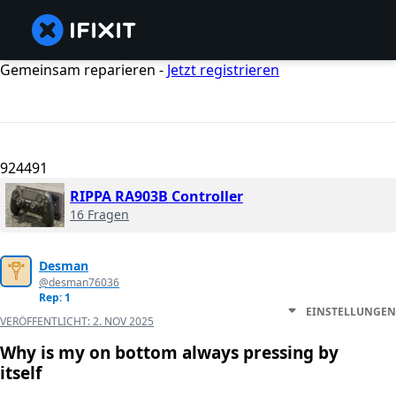
Gemeinsam reparieren -
Jetzt registrieren
924491
RIPPA RA903B Controller
16 Fragen
Desman
@desman76036
Rep: 1
EINSTELLUNGEN
VERÖFFENTLICHT:
2. NOV 2025
Why is my on bottom always pressing by
itself