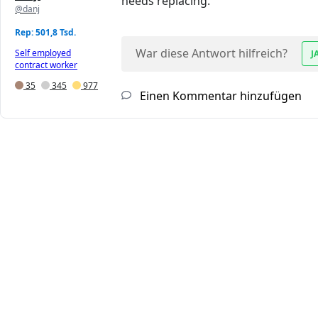
needs replacing.
@danj
Rep: 501,8 Tsd.
War diese Antwort hilfreich?
Self employed
J
contract worker
35
345
977
Einen Kommentar hinzufügen