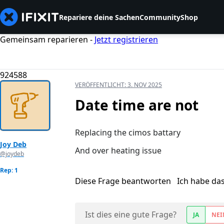
Repariere deine Sachen
Community
Shop
Gemeinsam reparieren -
Jetzt registrieren
924588
VERÖFFENTLICHT:
3. NOV 2025
Date time are not
Replacing the cimos battary
Joy Deb
And over heating issue
@joydeb
Rep: 1
Diese Frage beantworten
Ich habe da
Ist dies eine gute Frage?
JA
NEI