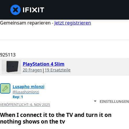
Gemeinsam reparieren -
Jetzt registrieren
925113
PlayStation 4 Slim
20 Fragen
|
19 Ersatzteile
Lusapho mlonzi
@lusaphomlonzi
Rep: 1
EINSTELLUNGEN
VERÖFFENTLICHT:
6. NOV 2025
When I connect it to the TV and turn it on
nothing shows on the tv