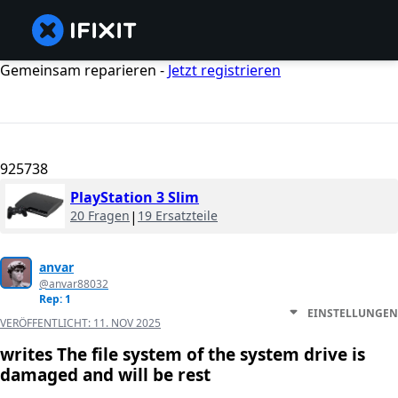
Gemeinsam reparieren -
Jetzt registrieren
925738
PlayStation 3 Slim
20 Fragen
|
19 Ersatzteile
anvar
@anvar88032
Rep: 1
EINSTELLUNGEN
VERÖFFENTLICHT:
11. NOV 2025
writes The file system of the system drive is
damaged and will be rest