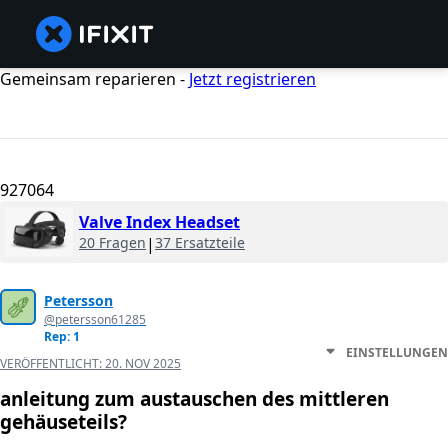
Gemeinsam reparieren -
Jetzt registrieren
927064
Valve Index Headset
20 Fragen
|
37 Ersatzteile
Petersson
@petersson61285
Rep: 1
EINSTELLUNGEN
VERÖFFENTLICHT:
20. NOV 2025
anleitung zum austauschen des mittleren
gehäuseteils?