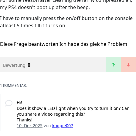
For some reason after cleaning the fan w compressed air,
my PS4 doesn't boot up after the beep.
I have to manually press the on/off button on the console
atleast 5 times till it turns on
Diese Frage beantworten
Ich habe das gleiche Problem
0
Bewertung
1 KOMMENTAR:
Hi!
Does it show a LED light when you try to turn it on? Can
you share a video regarding this?
Thanks!
10. Dez 2025
von
koppie007