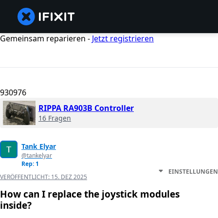
Gemeinsam reparieren -
Jetzt registrieren
930976
RIPPA RA903B Controller
16 Fragen
Tank Elyar
@tankelyar
Rep: 1
EINSTELLUNGEN
VERÖFFENTLICHT:
15. DEZ 2025
How can I replace the joystick modules
inside?