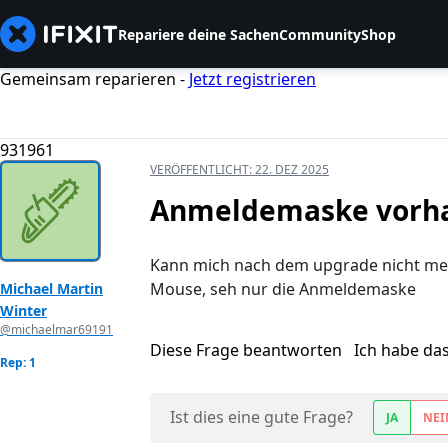
Repariere deine Sachen
Community
Shop
Gemeinsam reparieren -
Jetzt registrieren
931961
VERÖFFENTLICHT:
22. DEZ 2025
Anmeldemaske vorha
Kann mich nach dem upgrade nicht meh
Mouse, seh nur die Anmeldemaske
Michael Martin
Winter
@michaelmar69191
Diese Frage beantworten
Ich habe da
Rep: 1
Ist dies eine gute Frage?
JA
NEI