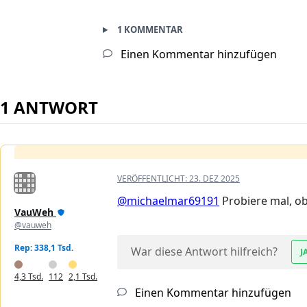
1 KOMMENTAR
Einen Kommentar hinzufügen
1 ANTWORT
VERÖFFENTLICHT:
23. DEZ 2025
@michaelmar69191
Probiere mal, ob
VauWeh
@vauweh
Rep: 338,1 Tsd.
War diese Antwort hilfreich?
J
4,3 Tsd.
112
2,1 Tsd.
Einen Kommentar hinzufügen