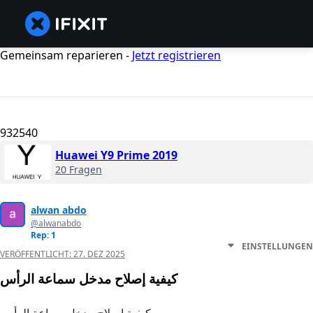
Gemeinsam reparieren -
Jetzt registrieren
932540
Huawei Y9 Prime 2019
20 Fragen
alwan abdo
@alwanabdo
Rep: 1
EINSTELLUNGEN
VERÖFFENTLICHT:
27. DEZ 2025
كيفية إصلاح مدخل سماعة الرأس