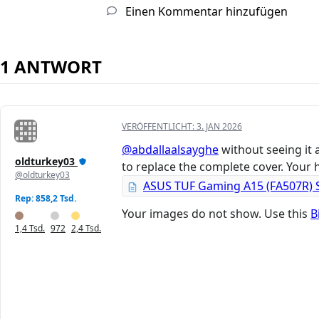
Einen Kommentar hinzufügen
1 ANTWORT
VERÖFFENTLICHT:
3. JAN 2026
@abdallaalsayghe
without seeing it 
oldturkey03
to replace the complete cover. Your hi
@oldturkey03
ASUS TUF Gaming A15 (FA507R) S
Rep: 858,2 Tsd.
Your images do not show. Use this
B
1,4 Tsd.
972
2,4 Tsd.