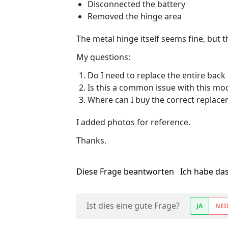
Disconnected the battery
Removed the hinge area
The metal hinge itself seems fine, but 
My questions:
Do I need to replace the entire back 
Is this a common issue with this mo
Where can I buy the correct replace
I added photos for reference.
Thanks.
Diese Frage beantworten
Ich habe da
Ist dies eine gute Frage?
JA
NEI