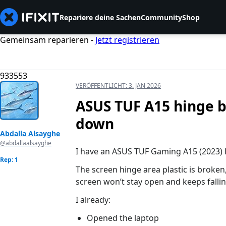
Repariere deine Sachen
Community
Shop
Gemeinsam reparieren -
Jetzt registrieren
933553
VERÖFFENTLICHT:
3. JAN 2026
ASUS TUF A15 hinge b
down
Abdalla Alsayghe
@abdallaalsayghe
I have an ASUS TUF Gaming A15 (2023)
Rep: 1
The screen hinge area plastic is broken,
screen won’t stay open and keeps falli
I already:
Opened the laptop