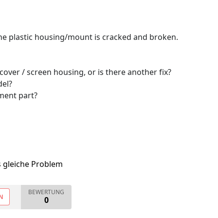
the plastic housing/mount is cracked and broken.
cover / screen housing, or is there another fix?
del?
ment part?
s gleiche Problem
BEWERTUNG
N
0