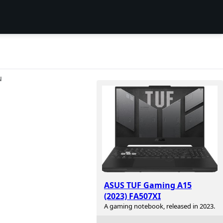
N
ASUS TUF Gaming A15
(2023) FA507XI
A gaming notebook, released in 2023.