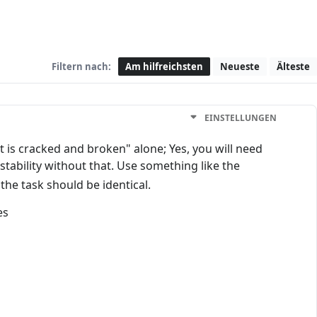
Filtern nach:
Am hilfreichsten
Neueste
Älteste
EINSTELLUNGEN
 is cracked and broken" alone; Yes, you will need
 stability without that. Use something like the
the task should be identical.
es