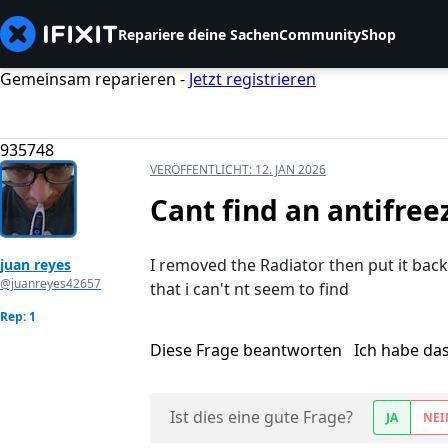
Repariere deine Sachen
Community
Shop
Gemeinsam reparieren -
Jetzt registrieren
935748
VERÖFFENTLICHT:
12. JAN 2026
Cant find an antifree
I removed the Radiator then put it back
juan reyes
@juanreyes42657
that i can't nt seem to find
Rep: 1
Diese Frage beantworten
Ich habe da
Ist dies eine gute Frage?
JA
NEI