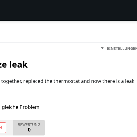
EINSTELLUNGE
ze leak
 together, replaced the thermostat and now there is a leak
s gleiche Problem
BEWERTUNG
N
0