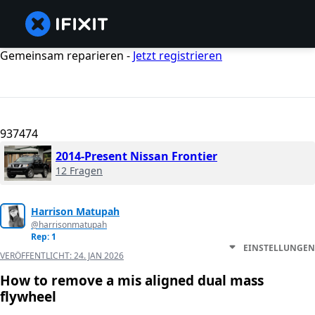
Gemeinsam reparieren -
Jetzt registrieren
937474
2014-Present Nissan Frontier
12 Fragen
Harrison Matupah
@harrisonmatupah
Rep: 1
EINSTELLUNGEN
VERÖFFENTLICHT:
24. JAN 2026
How to remove a mis aligned dual mass
flywheel