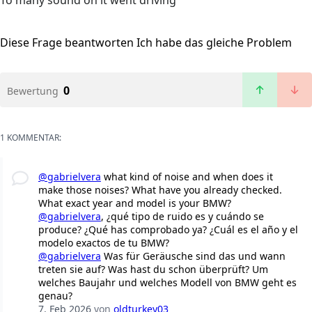
To many sound on it went driving
Diese Frage beantworten
Ich habe das gleiche Problem
0
Bewertung
1 KOMMENTAR:
@gabrielvera
what kind of noise and when does it
make those noises? What have you already checked.
What exact year and model is your BMW?
@gabrielvera
, ¿qué tipo de ruido es y cuándo se
produce? ¿Qué has comprobado ya? ¿Cuál es el año y el
modelo exactos de tu BMW?
@gabrielvera
Was für Geräusche sind das und wann
treten sie auf? Was hast du schon überprüft? Um
welches Baujahr und welches Modell von BMW geht es
genau?
7. Feb 2026
von
oldturkey03