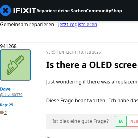
Repariere deine Sachen
Community
Shop
Gemeinsam reparieren -
Jetzt registrieren
941268
VERÖFFENTLICHT:
18. FEB 2026
Is there a OLED scree
Just wondering if there was a replaceme
Dave
@dave60379
Diese Frage beantworten
Ich habe da
Rep: 25
2
Ist dies eine gute Frage?
JA
NEI