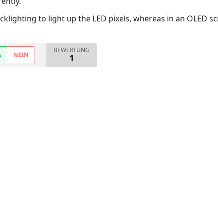
ently.
klighting to light up the LED pixels, whereas in an OLED scr
BEWERTUNG
A
NEIN
1