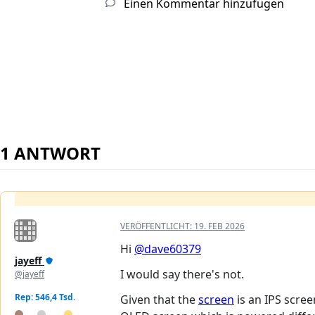
Einen Kommentar hinzufügen
1 ANTWORT
VERÖFFENTLICHT:
19. FEB 2026
Hi
@dave60379
jayeff
I would say there's not.
@jayeff
Rep: 546,4 Tsd.
Given that the
screen
is an IPS scree