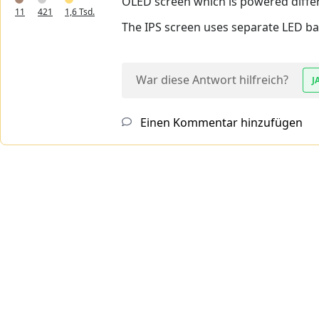
OLED screen which is powered differ
11
421
1,6 Tsd.
The IPS screen uses separate LED bac
War diese Antwort hilfreich?
J
Einen Kommentar hinzufügen