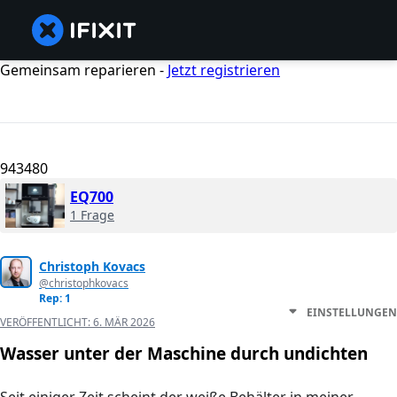
Gemeinsam reparieren -
Jetzt registrieren
943480
EQ700
1 Frage
Christoph Kovacs
@christophkovacs
Rep: 1
EINSTELLUNGEN
VERÖFFENTLICHT:
6. MÄR 2026
Wasser unter der Maschine durch undichten