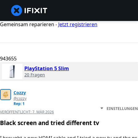
Gemeinsam reparieren -
Jetzt registrieren
943655
PlayStation 5 Slim
20 Fragen
Cozzy
@cozzy
Rep: 1
EINSTELLUNGEN
VERÖFFENTLICHT:
7. MÄR 2026
Black screen and tried different tv