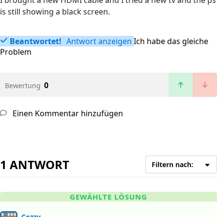
I brought a new HDMI cable and I tried a new tv and the ps
is still showing a black screen.
Beantwortet!
Antwort anzeigen
Ich habe das gleiche
Problem
0
Bewertung
Einen Kommentar hinzufügen
1 ANTWORT
Filtern nach:
GEWÄHLTE LÖSUNG
Cozzy