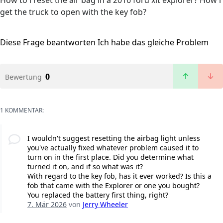
How to i reset the air bag in a 2016 ford xlt explorer? How i
get the truck to open with the key fob?
Diese Frage beantworten
Ich habe das gleiche Problem
0
Bewertung
1 KOMMENTAR:
I wouldn't suggest resetting the airbag light unless
you've actually fixed whatever problem caused it to
turn on in the first place. Did you determine what
turned it on, and if so what was it?
With regard to the key fob, has it ever worked? Is this a
fob that came with the Explorer or one you bought?
You replaced the battery first thing, right?
7. Mär 2026
von
Jerry Wheeler