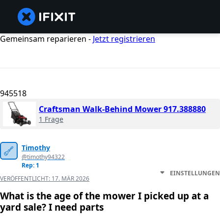
Gemeinsam reparieren -
Jetzt registrieren
945518
Craftsman Walk-Behind Mower 917.388880
1 Frage
Timothy
@timothy94322
Rep: 1
EINSTELLUNGEN
VERÖFFENTLICHT:
17. MÄR 2026
What is the age of the mower I picked up at a
yard sale? I need parts