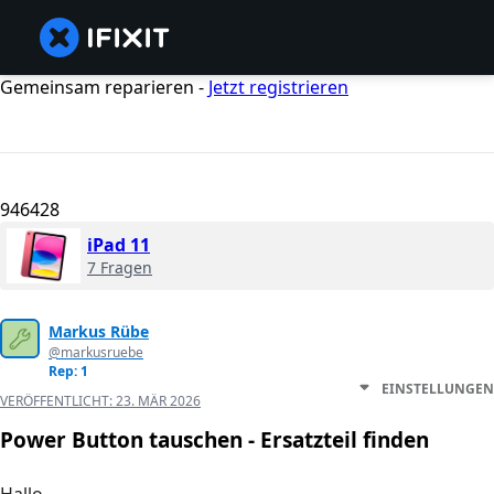
Gemeinsam reparieren -
Jetzt registrieren
946428
iPad 11
7 Fragen
Markus Rübe
@markusruebe
Rep: 1
EINSTELLUNGEN
VERÖFFENTLICHT:
23. MÄR 2026
Power Button tauschen - Ersatzteil finden