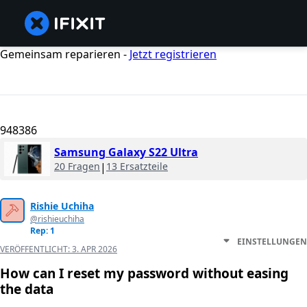
Gemeinsam reparieren -
Jetzt registrieren
948386
Samsung Galaxy S22 Ultra
20 Fragen
|
13 Ersatzteile
Rishie Uchiha
@rishieuchiha
Rep: 1
EINSTELLUNGEN
VERÖFFENTLICHT:
3. APR 2026
How can I reset my password without easing
the data