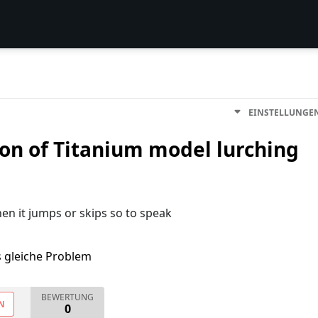
EINSTELLUNGE
on of Titanium model lurching
en it jumps or skips so to speak
s gleiche Problem
BEWERTUNG
N
0