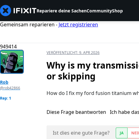
Repariere deine Sachen
Community
Shop
Gemeinsam reparieren -
Jetzt registrieren
949414
VERÖFFENTLICHT:
9. APR 2026
Why is my transmissi
or skipping
Rob
@rob42866
How do I fix my ford fusion titanium wh
Rep: 1
Diese Frage beantworten
Ich habe da
Ist dies eine gute Frage?
JA
NEI