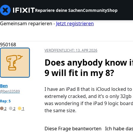
Repariere deine Sachen
Community
Shop
Gemeinsam reparieren -
Jetzt registrieren
950168
VERÖFFENTLICHT:
13. APR 2026
Does anybody know if
9 will fit in my 8?
Ben
I have an iPad 8 that is iCloud locked t
@ben33589
extremely cracked, and it’s o only 32gb
Rep: 5
was wondering if the iPad 9 logic board 
2
2
1
the same size.
Diese Frage beantworten
Ich habe da