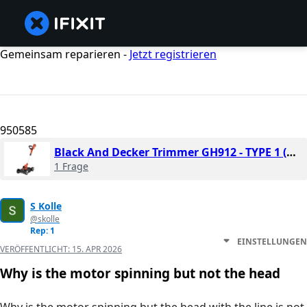
Gemeinsam reparieren -
Jetzt registrieren
950585
Black And Decker Trimmer GH912 - TYPE 1 (2013)
1 Frage
S Kolle
@skolle
Rep: 1
EINSTELLUNGEN
VERÖFFENTLICHT:
15. APR 2026
Why is the motor spinning but not the head