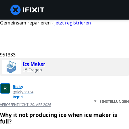
Gemeinsam reparieren -
Jetzt registrieren
951333
Ice Maker
15 Fragen
Ricky
@ricky36154
Rep: 1
EINSTELLUNGEN
VERÖFFENTLICHT:
20. APR 2026
Why it not producing ice when ice maker is
full?