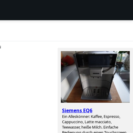
N
Siemens EQ6
Ein Alleskönner: Kaffee, Espresso,
Cappuccino, Latte macciato,
Teewasser, heiße Milch. Einfache
Bedienung durch einen Touchscreen.