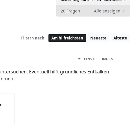
20 Fragen
Alle anzeigen
Filtern nach:
Am hilfreichsten
Neueste
Älteste
EINSTELLUNGEN
ntersuchen. Eventuell hilft gründliches Entkalken
kommen.
r