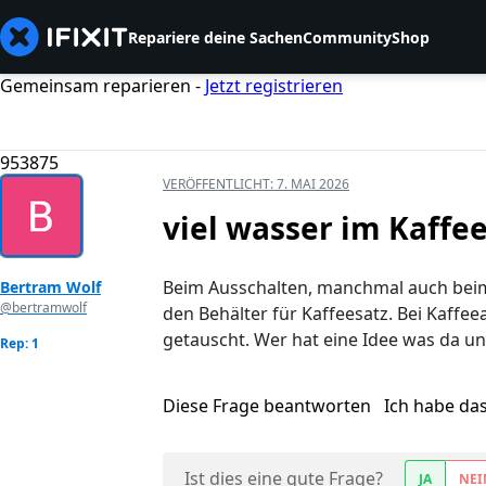
Repariere deine Sachen
Community
Shop
Gemeinsam reparieren -
Jetzt registrieren
953875
VERÖFFENTLICHT:
7. MAI 2026
viel wasser im Kaffe
Beim Ausschalten, manchmal auch beim 
Bertram Wolf
@bertramwolf
den Behälter für Kaffeesatz. Bei Kaff
getauscht. Wer hat eine Idee was da und
Rep: 1
Diese Frage beantworten
Ich habe da
Ist dies eine gute Frage?
JA
NEI