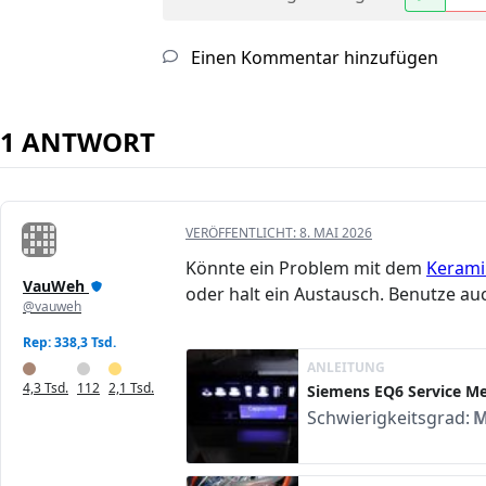
Einen Kommentar hinzufügen
1 ANTWORT
VERÖFFENTLICHT:
8. MAI 2026
Könnte ein Problem mit dem
Kerami
VauWeh
oder halt ein Austausch. Benutze au
@vauweh
Rep: 338,3 Tsd.
ANLEITUNG
4,3 Tsd.
112
2,1 Tsd.
Siemens EQ6 Service M
Schwierigkeitsgrad:
M