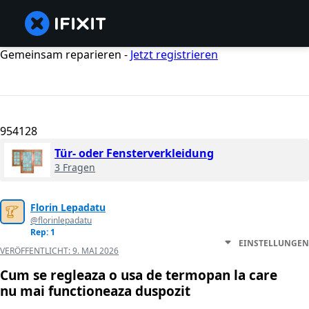
Gemeinsam reparieren -
Jetzt registrieren
954128
Tür- oder Fensterverkleidung
3 Fragen
Florin Lepadatu
@florinlepadatu
Rep: 1
EINSTELLUNGEN
VERÖFFENTLICHT:
9. MAI 2026
Cum se regleaza o usa de termopan la care
nu mai functioneaza duspozit