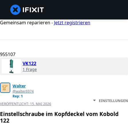
Gemeinsam reparieren -
Jetzt registrieren
955107
VK122
1 Frage
Walter
@walter6974
Rep: 1
EINSTELLUNGEN
VERÖFFENTLICHT:
15. MAI 2026
Einstellschraube im Kopfdeckel vom Kobold
122