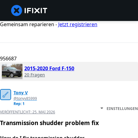
Gemeinsam reparieren -
Jetzt registrieren
956687
2015-2020 Ford F-150
20 Fragen
Tony V
@tonyv85999
Rep: 1
EINSTELLUNGEN
VERÖFFENTLICHT:
25. MAI 2026
Transmission shudder problem fix