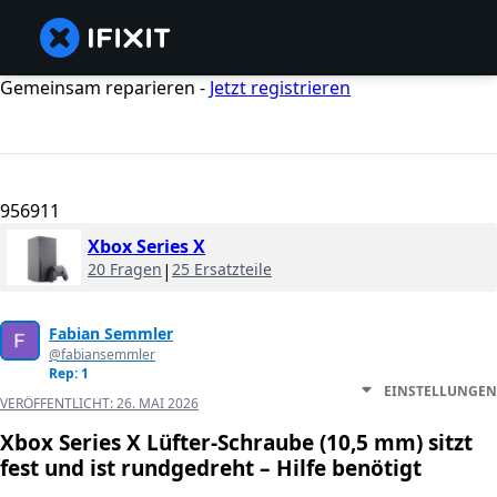
Gemeinsam reparieren -
Jetzt registrieren
956911
Xbox Series X
20 Fragen
|
25 Ersatzteile
Fabian Semmler
@fabiansemmler
Rep: 1
EINSTELLUNGEN
VERÖFFENTLICHT:
26. MAI 2026
Xbox Series X Lüfter-Schraube (10,5 mm) sitzt
fest und ist rundgedreht – Hilfe benötigt