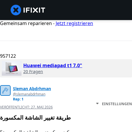
Gemeinsam reparieren -
Jetzt registrieren
957122
Huawei mediapad t1 7.0"
20 Fragen
Sleman Abdrhman
@slemanabdrhman
Rep: 1
EINSTELLUNGEN
VERÖFFENTLICHT:
27. MAI 2026
طريقة تغيير الشاشة المكسورة