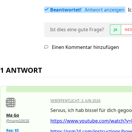
Beantwortet!
Antwort anzeigen
I
Ist dies eine gute Frage?
JA
NEI
Einen Kommentar hinzufügen
1 ANTWORT
VERÖFFENTLICHT:
3. JUN 2026
Servus, ich hab bissel für dich gegoog
Ma Go
https://www.youtube.com/watch?v=
@mago50658
Rep: 85
https://vrm24.com/instructions/how-t