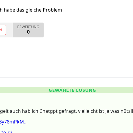
ch habe das gleiche Problem
BEWERTUNG
N
0
GEWÄHLTE LÖSUNG
elt auch hab ich Chatgpt gefragt, vielleicht ist ja was nützlic
8y78mPkM...
o-di...