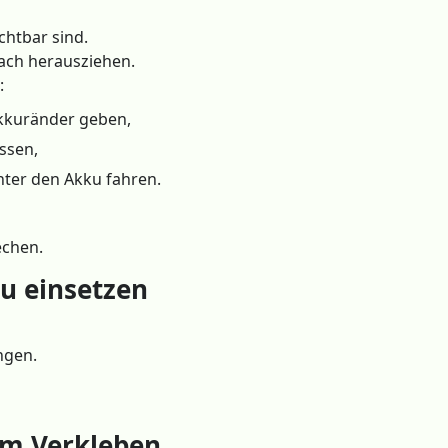
chtbar sind.
lach herausziehen.
:
Akkuränder geben,
ssen,
nter den Akku fahren.
echen.
ku einsetzen
ngen.
dem Verkleben