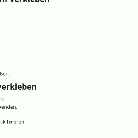
eßen.
 verkleben
en.
wenden.
k fixieren.