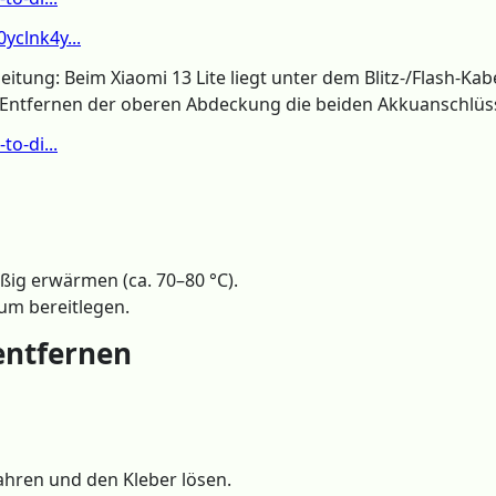
clnk4y...
leitung: Beim Xiaomi 13 Lite liegt unter dem Blitz-/Flash-K
 Entfernen der oberen Abdeckung die beiden Akkuanschlüs
o-di...
ßig erwärmen (ca. 70–80 °C).
um bereitlegen.
 entfernen
hren und den Kleber lösen.