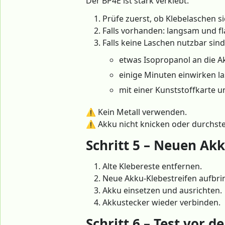
Der BP4E ist stark verklebt.
Prüfe zuerst, ob Klebelaschen si
Falls vorhanden: langsam und f
Falls keine Laschen nutzbar sind
etwas Isopropanol an die 
einige Minuten einwirken la
mit einer Kunststoffkarte u
⚠️ Kein Metall verwenden.
⚠️ Akku nicht knicken oder durchst
Schritt 5 – Neuen Ak
Alte Klebereste entfernen.
Neue Akku-Klebestreifen aufbri
Akku einsetzen und ausrichten.
Akkustecker wieder verbinden.
Schritt 6 – Test vor 