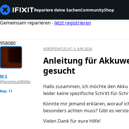
Repariere deine Sachen
Community
Shop
Gemeinsam reparieren -
Jetzt registrieren
958080
VERÖFFENTLICHT:
3. JUN 2026
Anleitung für Akkuwe
gesucht
M S
@jpzohmcahl0t0bx
Hallo zusammen, ich möchte den Akku m
Rep: 11
leider keine spezifische Schritt-für-Schr
Könnte mir jemand erklären, worauf ic
besonders achten muss? Gibt es verste
Vielen Dank für eure Hilfe!