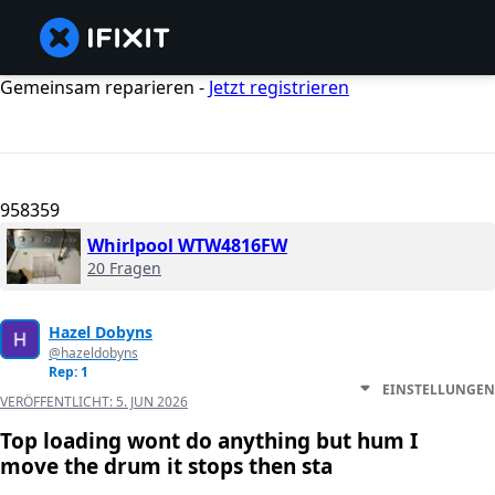
Gemeinsam reparieren -
Jetzt registrieren
958359
Whirlpool WTW4816FW
20 Fragen
Hazel Dobyns
@hazeldobyns
Rep: 1
EINSTELLUNGEN
VERÖFFENTLICHT:
5. JUN 2026
Top loading wont do anything but hum I
move the drum it stops then sta