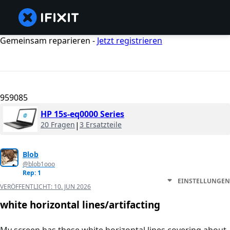
Gemeinsam reparieren -
Jetzt registrieren
959085
HP 15s-eq0000 Series
20 Fragen
|
3 Ersatzteile
Blob
@blob1ooo
Rep: 1
EINSTELLUNGEN
VERÖFFENTLICHT:
10. JUN 2026
white horizontal lines/artifacting